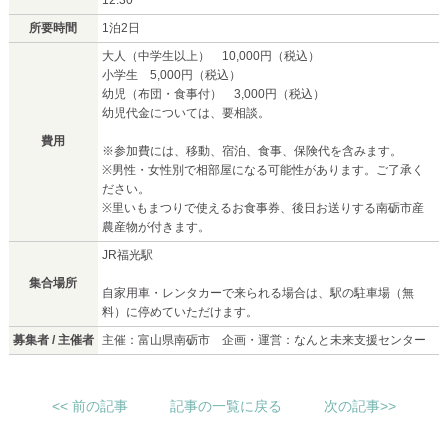
12:30
所要時間
1泊2日
大人（中学生以上） 10,000円（税込）
小学生 5,000円（税込）
幼児（布団・食事付） 3,000円（税込）
幼児代金については、要相談。
費用
※参加費には、移動、宿泊、食事、保険代を含みます。
※男性・女性別で相部屋になる可能性があります。ご了承く
ださい。
※里いもまつりで使えるお食事券、後日お送りする南砺市産
農産物が付きます。
JR福光駅
集合場所
自家用車・レンタカーで来られる場合は、駅の駐車場（無
料）に停めていただけます。
募集者 / 主催者
主催：富山県南砺市 企画・運営：なんと未来支援センター
<< 前の記事
記事の一覧に戻る
次の記事>>